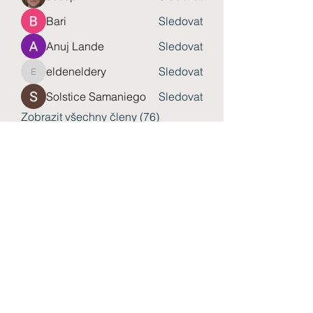
Bari
Sledovat
Anuj Lande
Sledovat
eldeneldery
Sledovat
eldeneldery
Solstice Samaniego
Sledovat
Zobrazit všechny členy (76)
Форма підписки
Надіслати