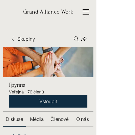
Grand Alliance Work
Skupiny
Группа
Veřejná
·
76 členů
Vstoupit
Diskuse
Média
Členové
O nás