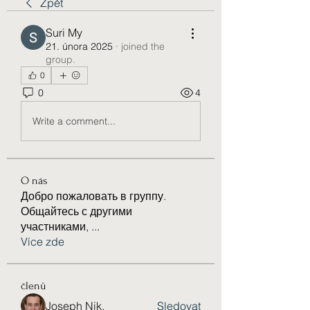
Zpět
Suri My
21. února 2025
·
joined the
group.
0
0
4
Write a comment...
O nás
Добро пожаловать в группу.
Общайтесь с другими
участниками,
...
Více zde
členů
Joseph Nik.
Sledovat