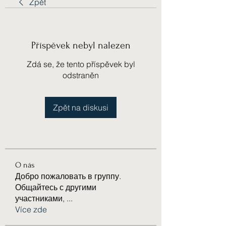
Zpět
Příspěvek nebyl nalezen
Zdá se, že tento příspěvek byl
odstraněn
Zpět na diskusi
O nás
Добро пожаловать в группу.
Общайтесь с другими
участниками,
...
Více zde