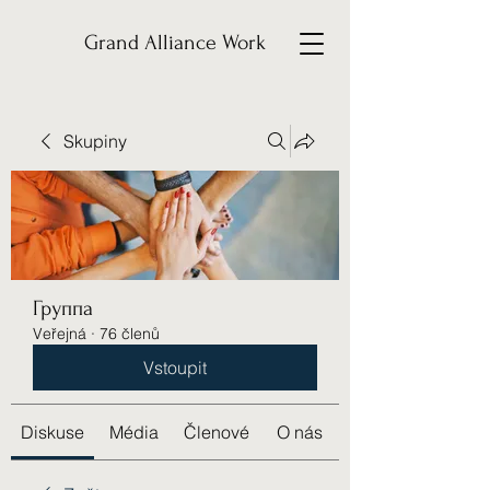
Grand Alliance Work
Skupiny
Группа
Veřejná
·
76 členů
Vstoupit
Diskuse
Média
Členové
O nás