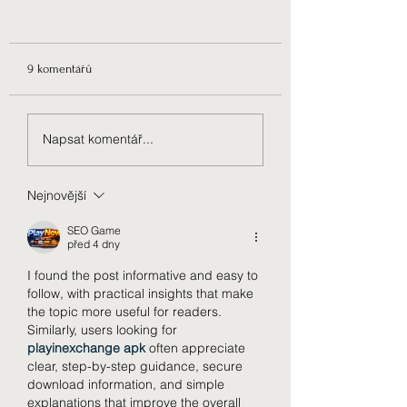
9 komentářů
10 советов, которые
В чем сила
Napsat komentář...
помогут блестяще
еженедельных вст
провести интервью
один на один
Nejnovější
SEO Game
před 4 dny
I found the post informative and easy to 
follow, with practical insights that make 
the topic more useful for readers. 
Similarly, users looking for 
playinexchange apk
 often appreciate 
clear, step-by-step guidance, secure 
download information, and simple 
explanations that improve the overall 