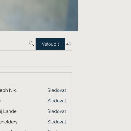
Vstoupit
eph Nik.
Sledovat
i
Sledovat
j Lande
Sledovat
eneldery
Sledovat
dery