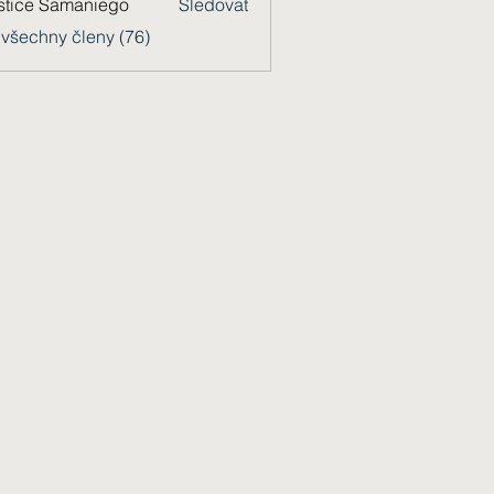
stice Samaniego
Sledovat
 všechny členy (76)