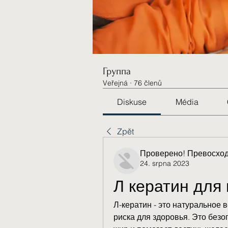
Группа
Veřejná
·
76 členů
Diskuse
Média
Zpět
Проверено! Превосход
24. srpna 2023
Л кератин для 
Л-кератин - это натуральное в
риска для здоровья. Это безо