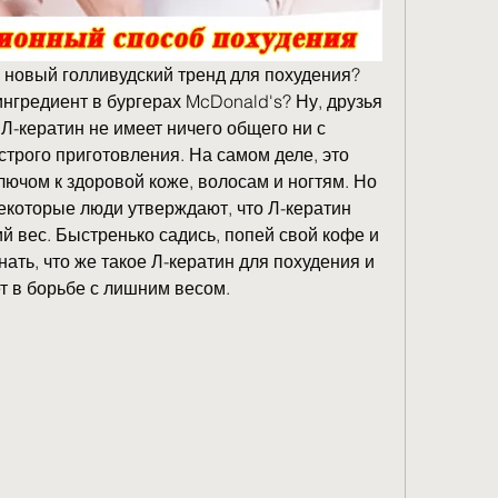
о новый голливудский тренд для похудения? 
ингредиент в бургерах McDonald's? Ну, друзья 
 Л-кератин не имеет ничего общего ни с 
строго приготовления. На самом деле, это 
лючом к здоровой коже, волосам и ногтям. Но 
екоторые люди утверждают, что Л-кератин 
 вес. Быстренько садись, попей свой кофе и 
нать, что же такое Л-кератин для похудения и 
т в борьбе с лишним весом.