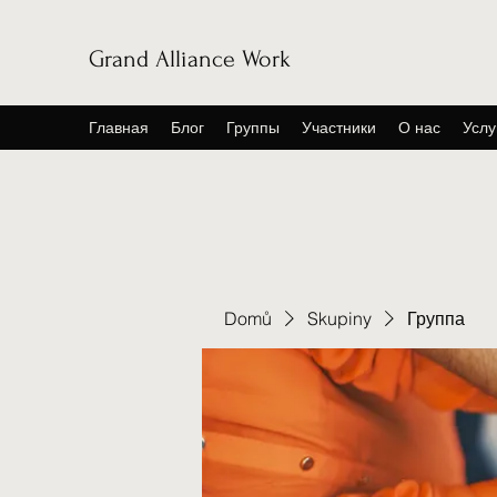
Grand Alliance Work
Главная
Блог
Группы
Участники
О нас
Услу
Domů
Skupiny
Группа