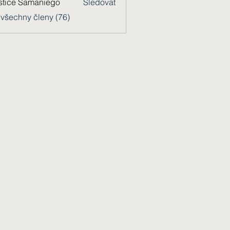
stice Samaniego
Sledovat
 všechny členy (76)