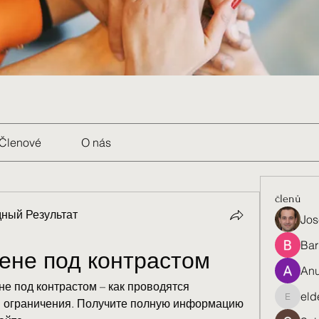
Členové
O nás
členů
ный Результат
Jos
Bar
гене под контрастом
Anu
е под контрастом – как проводятся 
eld
и ограничения. Получите полную информацию 
eldenel