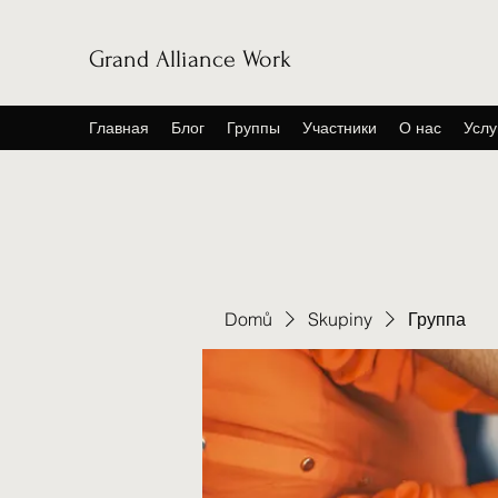
Grand Alliance Work
Главная
Блог
Группы
Участники
О нас
Услу
Domů
Skupiny
Группа