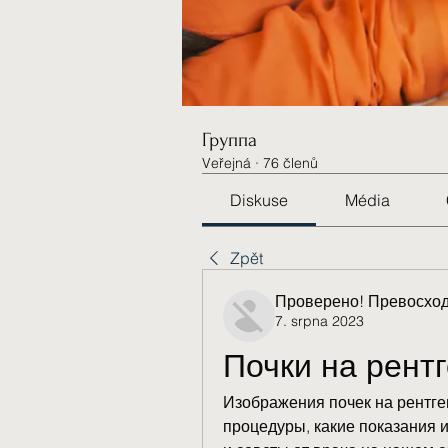
Группа
Veřejná
·
76 členů
Diskuse
Média
Zpět
Проверено! Превосход
7. srpna 2023
Почки на рент
Изображения почек на рентген
процедуры, какие показания 