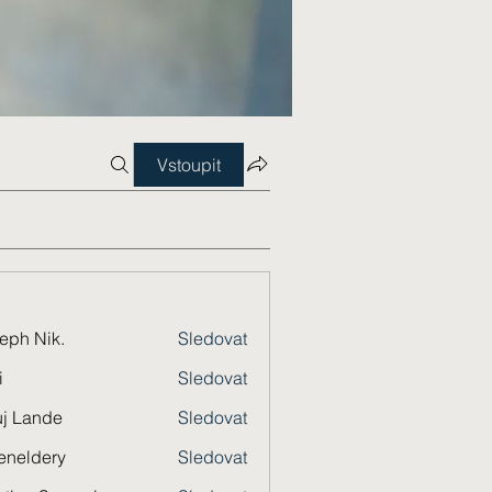
Vstoupit
eph Nik.
Sledovat
i
Sledovat
j Lande
Sledovat
eneldery
Sledovat
dery