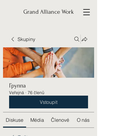
Grand Alliance Work
Skupiny
Группа
Veřejná
·
76 členů
Vstoupit
Diskuse
Média
Členové
O nás