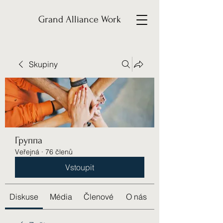
Grand Alliance Work
Skupiny
Группа
Veřejná
·
76 členů
Vstoupit
Diskuse
Média
Členové
O nás