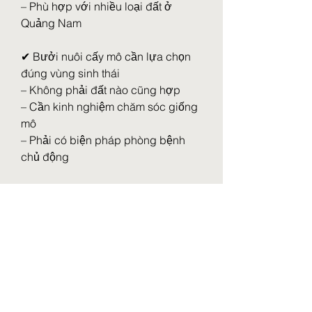
– Phù hợp với nhiều loại đất ở 
Quảng Nam
✔ Bưởi nuôi cấy mô cần lựa chọn 
đúng vùng sinh thái
– Không phải đất nào cũng hợp
– Cần kinh nghiệm chăm sóc giống 
mô
– Phải có biện pháp phòng bệnh 
chủ động
Khoa học công nghệ chỉ phát huy 
tối đa khi đúng cây – đúng vùng – 
đúng kỹ thuật. Bà con có nhu cầu 
tìm hiểu độ bền, khả năng sinh 
trưởng của các giống cây mô khác 
có thể tham khảo thêm:
https://vigen.vn/gia-tri-dua-sap-mo-
va-dua-xiem/