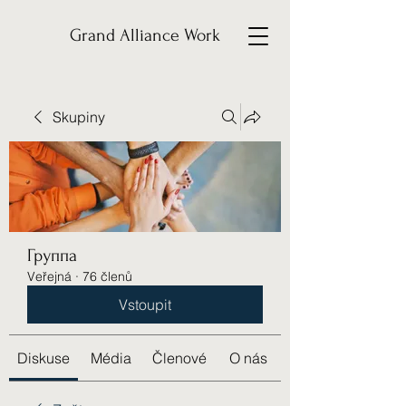
Grand Alliance Work
Skupiny
Группа
Veřejná
·
76 členů
Vstoupit
Diskuse
Média
Členové
O nás