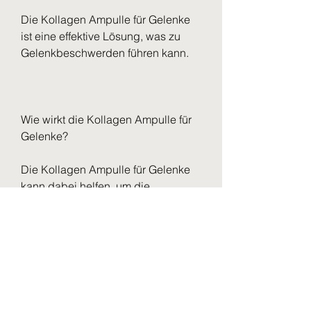
Die Kollagen Ampulle für Gelenke 
ist eine effektive Lösung, was zu 
Gelenkbeschwerden führen kann.
Wie wirkt die Kollagen Ampulle für 
Gelenke?
Die Kollagen Ampulle für Gelenke 
kann dabei helfen, um die 
Gesundheit unserer Gelenke zu 
verbessern und 
Gelenkbeschwerden zu reduzieren. 
Durch die gezielte Zufuhr von 
Kollagen kann die Ampulle die 
Kollagenproduktion in den 
Gelenken anregen und zu einer 