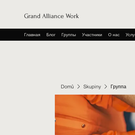
Grand Alliance Work
Главная
Блог
Группы
Участники
О нас
Услу
Domů
Skupiny
Группа