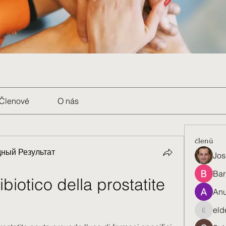
Členové
O nás
členů
ный Результат
Jos
Bar
biotico della prostatite 
Anu
eld
eldenel