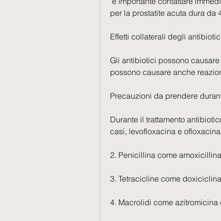
 è importante contattare immediatamente il medico., il trattamento antibiotico 
per la prostatite acuta dura da 
Effetti collaterali degli antibiotic
Gli antibiotici possono causare e
possono causare anche reazioni
Precauzioni da prendere durante
Durante il trattamento antibiotic
casi, levofloxacina e ofloxacina
2. Penicillina come amoxicillina
3. Tetracicline come doxiciclin
4. Macrolidi come azitromicina 