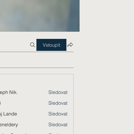
Vstoupit
eph Nik.
Sledovat
i
Sledovat
j Lande
Sledovat
eneldery
Sledovat
dery