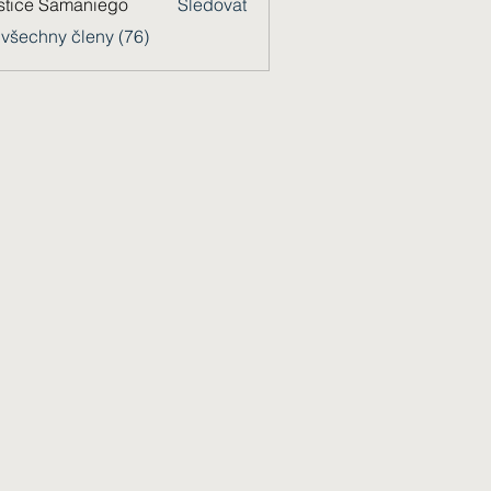
stice Samaniego
Sledovat
 všechny členy (76)