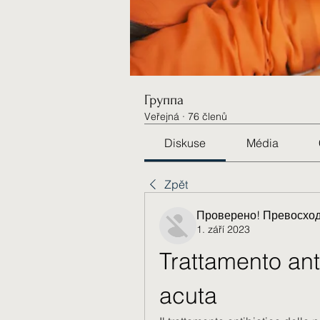
Группа
Veřejná
·
76 členů
Diskuse
Média
Zpět
Проверено! Превосход
1. září 2023
Trattamento anti
acuta