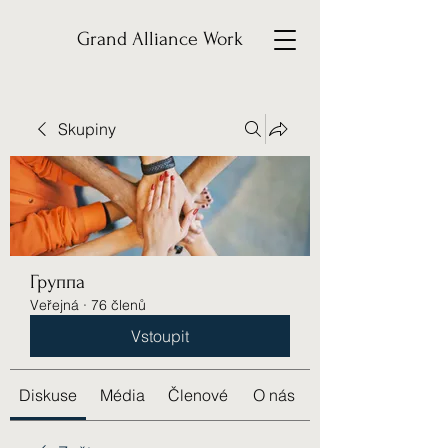
Grand Alliance Work
Skupiny
Группа
Veřejná
·
76 členů
Vstoupit
Diskuse
Média
Členové
O nás