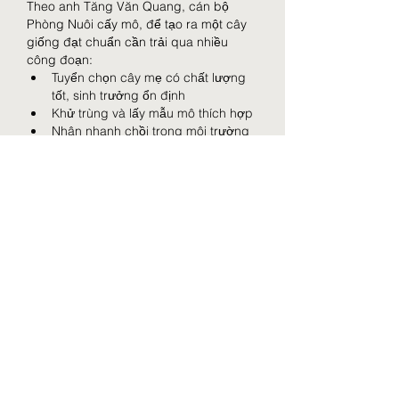
Theo anh Tăng Văn Quang, cán bộ 
Phòng Nuôi cấy mô, để tạo ra một cây 
giống đạt chuẩn cần trải qua nhiều 
công đoạn:
Tuyển chọn cây mẹ có chất lượng 
tốt, sinh trưởng ổn định
Khử trùng và lấy mẫu mô thích hợp
Nhân nhanh chồi trong môi trường 
dinh dưỡng hoàn toàn vô trùng
Chuyển cây ra nhà lưới để tập thích 
nghi
Giâm ngọn vào hỗn hợp đất – xơ 
dừa để phát triển rễ
Thời gian tạo ra giống cúc mất khoảng 
4 tháng, trong khi lan hoặc hồ tiêu cần 
từ 6 tháng trở lên. Quy trình nghiêm 
ngặt này giúp cây giống đạt độ đồng 
nhất cao – điều mà các phương pháp 
truyền thống như giâm, chiết, ghép khó 
có thể đảm bảo.
Đặc biệt, đối với cây chuối – một trong 
những loài cây có tốc độ tiêu thụ giống 
lớn – công nghệ nuôi cấy mô còn có 