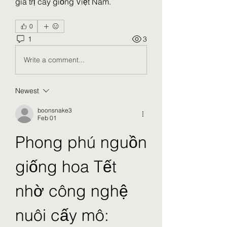
giá trị cây giống Việt Nam.
0
1
3
Write a comment...
Newest
boonsnake3
Feb 01
Phong phú nguồn 
giống hoa Tết 
nhờ công nghệ 
nuôi cấy mô: 