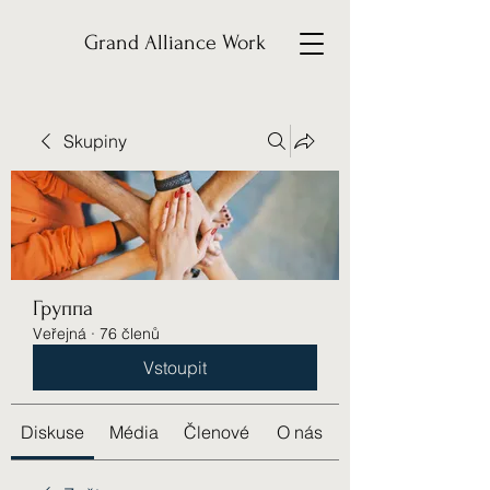
Grand Alliance Work
Skupiny
Группа
Veřejná
·
76 členů
Vstoupit
Diskuse
Média
Členové
O nás