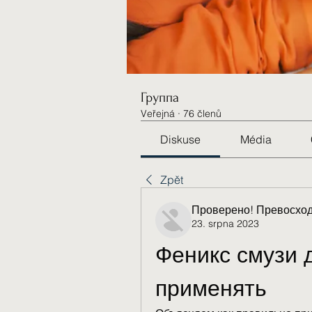
Группа
Veřejná
·
76 členů
Diskuse
Média
Zpět
Проверено! Превосход
23. srpna 2023
Феникс смузи д
применять