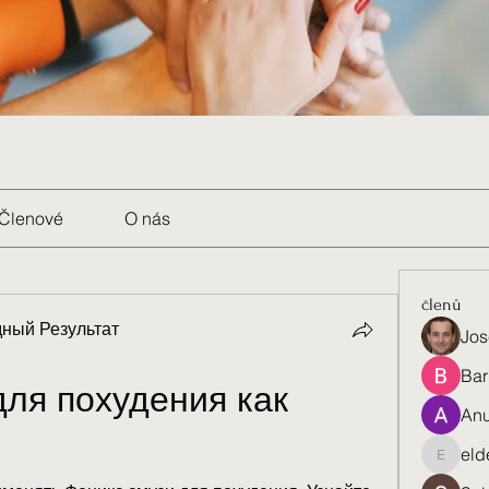
Členové
O nás
členů
ный Результат
Jos
Bar
ля похудения как 
Anu
eld
eldenel