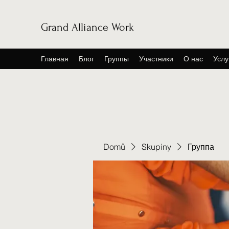
Grand Alliance Work
Главная
Блог
Группы
Участники
О нас
Услу
Domů
Skupiny
Группа