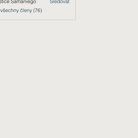
stice Samaniego
Sledovat
 všechny členy (76)