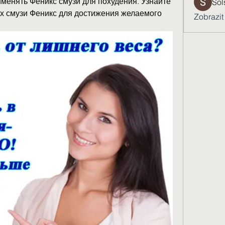
менять Феникс смузи для похудения. Узнайте 
Sol
ах смузи Феникс для достижения желаемого 
Zobrazit