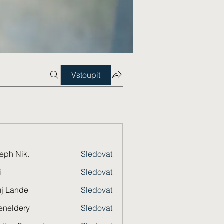
Vstoupit
eph Nik.
Sledovat
i
Sledovat
j Lande
Sledovat
eneldery
Sledovat
dery