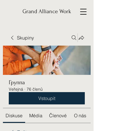
Grand Alliance Work
Skupiny
Группа
Veřejná
·
76 členů
Vstoupit
Diskuse
Média
Členové
O nás