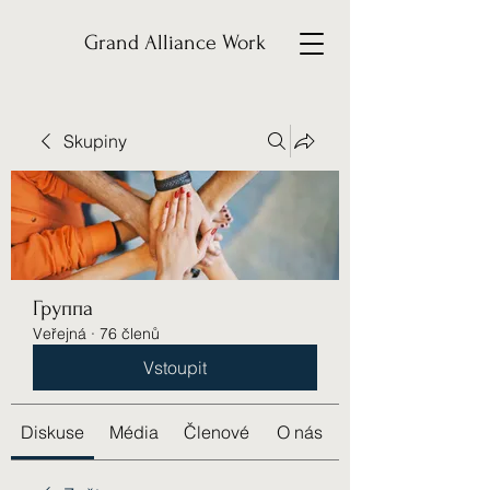
Grand Alliance Work
Skupiny
Группа
Veřejná
·
76 členů
Vstoupit
Diskuse
Média
Členové
O nás