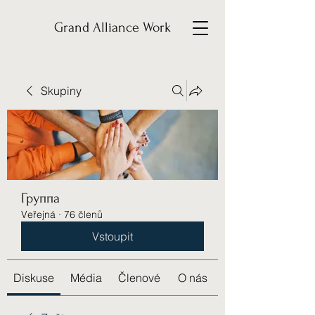
Grand Alliance Work
Skupiny
Группа
Veřejná
·
76 členů
Vstoupit
Diskuse
Média
Členové
O nás