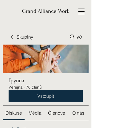
Grand Alliance Work
Skupiny
Группа
Veřejná
·
76 členů
Vstoupit
Diskuse
Média
Členové
O nás