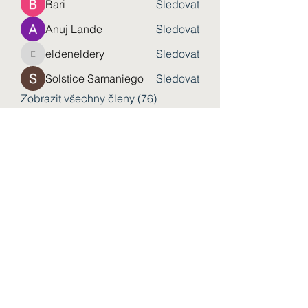
Bari
Sledovat
Anuj Lande
Sledovat
eldeneldery
Sledovat
eldeneldery
Solstice Samaniego
Sledovat
Zobrazit všechny členy (76)
Форма підписки
Надіслати