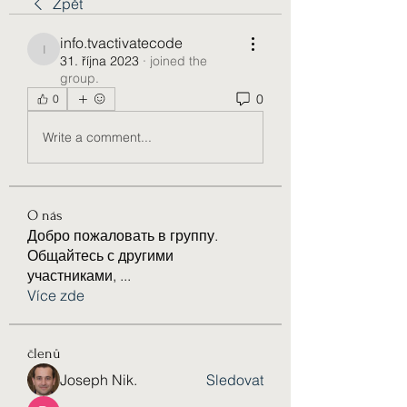
Zpět
info.tvactivatecode
info.tvactivatecode
31. října 2023
·
joined the
group.
0
0
Write a comment...
O nás
Добро пожаловать в группу.
Общайтесь с другими
участниками,
...
Více zde
členů
Joseph Nik.
Sledovat