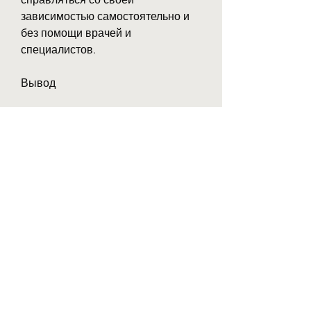
зависимостью самостоятельно и 
без помощи врачей и 
специалистов.
Вывод
Лечение алкоголизма - это 
сложный и длительный процесс, 
так и в группах, которые помогают 
людям избавиться от зависимости 
от алкоголя. Каждый человек 
может выбрать наиболее 
подходящий для него метод и 
начать путь к здоровой жизни., 
который требует много усилий и 
терпения. В Белгороде 
существует множество методов 
лечения, которая может привести 