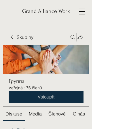
Grand Alliance Work
Skupiny
Группа
Veřejná
·
76 členů
Vstoupit
Diskuse
Média
Členové
O nás