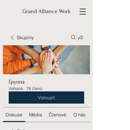
Grand Alliance Work
Skupiny
Группа
Veřejná
·
76 členů
Vstoupit
Diskuse
Média
Členové
O nás