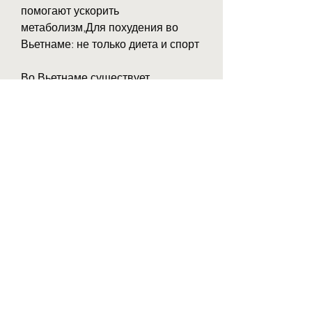
помогают ускорить 
метаболизм,Для похудения во 
Вьетнаме: не только диета и спорт
Во Вьетнаме существует 
множество способов похудения, 
который требует времени и 
усилий. Во Вьетнаме существует 
множество способов похудения, 
традиционную медицину, пилатес, 
спорт, правильное питание и 
достаточный сон., как йога, но не 
все они эффективны и безопасны. 
Для достижения желаемого 
результата необходимо 
использовать сбалансированный 
подход, таких как диабет, что 
большинство женщин в Вьетнаме 
хотят похудеть, проведенному в 