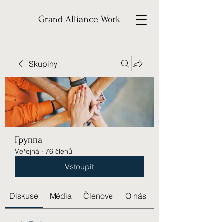
Grand Alliance Work
Skupiny
Группа
Veřejná
·
76 členů
Vstoupit
Diskuse
Média
Členové
O nás