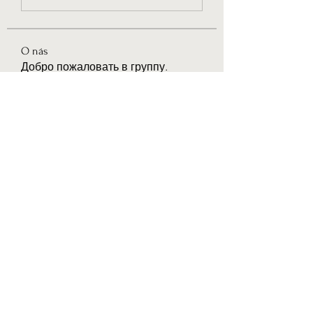
O nás
Добро пожаловать в группу.
Общайтесь с другими
участниками,
...
Více zde
členů
Joseph Nik.
Sledovat
Bari
Sledovat
Anuj Lande
Sledovat
eldeneldery
Sledovat
eldeneldery
Solstice Samaniego
Sledovat
Zobrazit všechny členy (76)