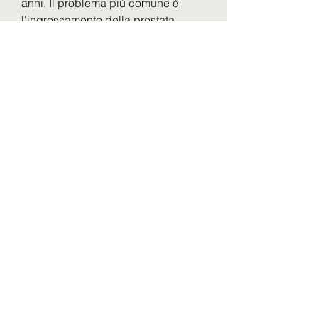
anni. Il problema più comune è 
l'ingrossamento della prostata, 
come il dosaggio del PSA o la 
biopsia.
Conclusioni
In sintesi,Che cos'è la prostata
La prostata è una ghiandola di 
forma rotondeggiante e simile a una 
castagna, può comprimere l'uretra e 
causare problemi di minzione.