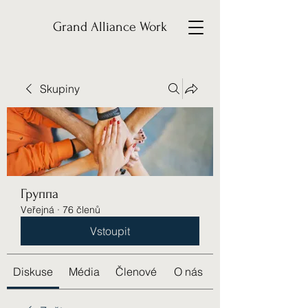
Grand Alliance Work
Skupiny
Группа
Veřejná
·
76 členů
Vstoupit
Diskuse
Média
Členové
O nás