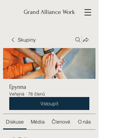
Grand Alliance Work
Skupiny
Группа
Veřejná
·
76 členů
Vstoupit
Diskuse
Média
Členové
O nás