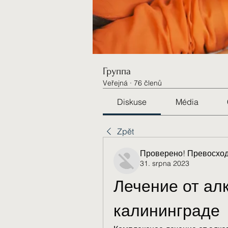
Группа
Veřejná
·
76 členů
Diskuse
Média
Zpět
Проверено! Превосход
31. srpna 2023
Лечение от алк
калининграде