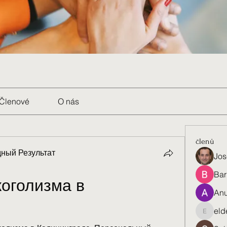
Členové
O nás
členů
ный Результат
Jos
Bar
оголизма в 
Anu
eld
eldenel