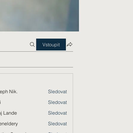
Vstoupit
eph Nik.
Sledovat
i
Sledovat
j Lande
Sledovat
eneldery
Sledovat
dery