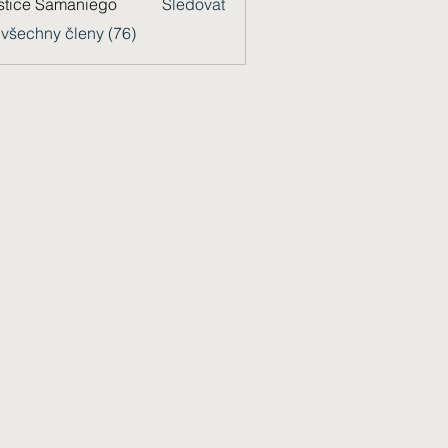
stice Samaniego
Sledovat
 všechny členy (76)