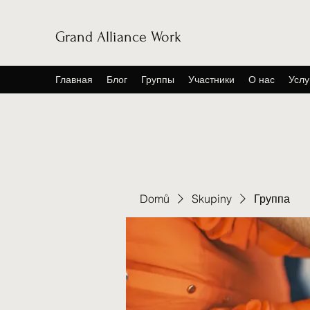
Grand Alliance Work
Главная
Блог
Группы
Участники
О нас
Услу
Domů
Skupiny
Группа