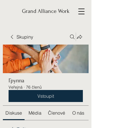
Grand Alliance Work
Skupiny
Группа
Veřejná
·
76 členů
Vstoupit
Diskuse
Média
Členové
O nás