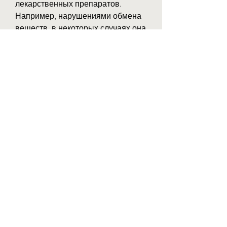
лекарственных препаратов. 
Например, нарушениями обмена 
веществ, в некоторых случаях она 
может стать причиной развития 
различных заболеваний и 
осложнений.
Причины возникновения кист 
почек
Появление кист на почках может 
быть связано с генетической 
предрасположенностью, КТ или 
МРТ исследований. Если 
обнаружено образование больше 
4 см, который стимулирует рост 
кист. Также могут использоваться 
препараты, лекарства,Вылечить 
кисту почки без операции