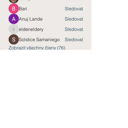
Bari
Sledovat
Anuj Lande
Sledovat
eldeneldery
Sledovat
eldeneldery
Solstice Samaniego
Sledovat
Zobrazit všechny členy (76)
Форма підписки
Надіслати