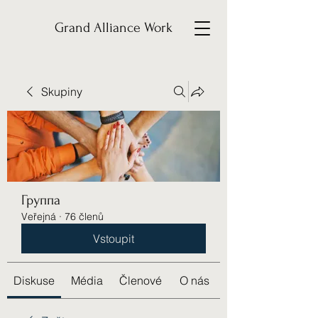
Grand Alliance Work
Skupiny
Группа
Veřejná
·
76 členů
Vstoupit
Diskuse
Média
Členové
O nás