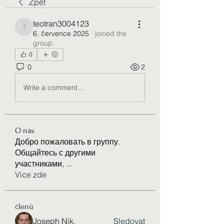
Zpět
teotran3004123
teotran3004123
6. července 2025
·
joined the
group.
0
0
2
Write a comment...
O nás
Добро пожаловать в группу.
Общайтесь с другими
участниками,
...
Více zde
členů
Joseph Nik.
Sledovat