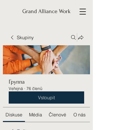
Grand Alliance Work
Skupiny
Группа
Veřejná
·
76 členů
Vstoupit
Diskuse
Média
Členové
O nás