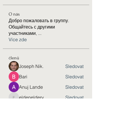
O nás
Добро пожаловать в группу.
Общайтесь с другими
участниками,
...
Více zde
členů
Joseph Nik.
Sledovat
Bari
Sledovat
Anuj Lande
Sledovat
eldeneldery
Sledovat
eldeneldery
Solstice Samaniego
Sledovat
Zobrazit všechny členy (76)