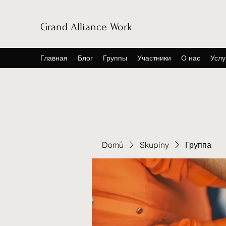
Grand Alliance Work
Главная
Блог
Группы
Участники
О нас
Услу
Domů
Skupiny
Группа