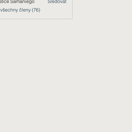
stice Samaniego
Sledovat
 všechny členy (76)