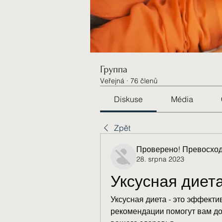
Группа
Veřejná
·
76 členů
Diskuse
Média
Zpět
Проверено! Превосход
28. srpna 2023
Уксусная диет
Уксусная диета - это эффект
рекомендации помогут вам дос