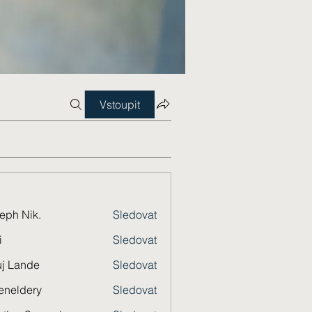
Vstoupit
eph Nik.
Sledovat
i
Sledovat
j Lande
Sledovat
eneldery
Sledovat
dery