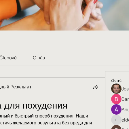
Členové
O nás
členů
ный Результат
Jos
Bar
а для похудения
Anu
ивный и быстрый способ похудения. Наши 
eld
тичь желаемого результата без вреда для 
eldenel