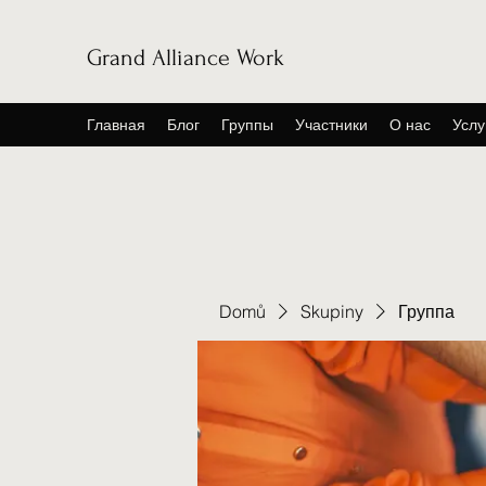
Grand Alliance Work
Главная
Блог
Группы
Участники
О нас
Услу
Domů
Skupiny
Группа