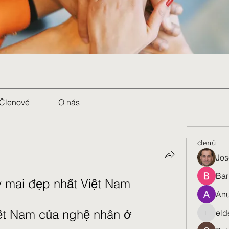
Členové
O nás
členů
Jos
Bar
 mai đẹp nhất Việt Nam
Anu
ệt Nam của nghệ nhân ở 
eld
eldenel