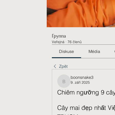
Группа
Veřejná
·
76 členů
Diskuse
Média
Zpět
boonsnake3
9. září 2025
boonsnake3
Chiêm ngưỡng 9 cây
Cây mai đẹp nhất Vi