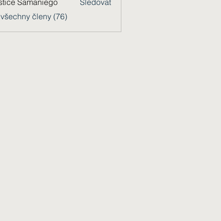
stice Samaniego
Sledovat
 všechny členy (76)