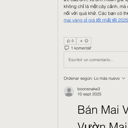
không chỉ là một cây cảnh, mà c
nối với quá khứ. Các bạn có th
mai vàng sỉ giá tốt nhất tết 202
0
1 komentář
Escribir un comentario...
Ordenar según:
Lo más nuevo
boonsnake3
10 sept 2025
Bán Mai V
Vườn Mai