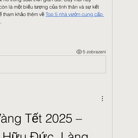
òn là một biểu tượng của tình thân và sự kết 
ể tham khảo thêm về 
Top 5 nhà vườn cung cấp 
5
.
5 zobrazení
àng Tết 2025 – 
 Hữu Đức, Làng 