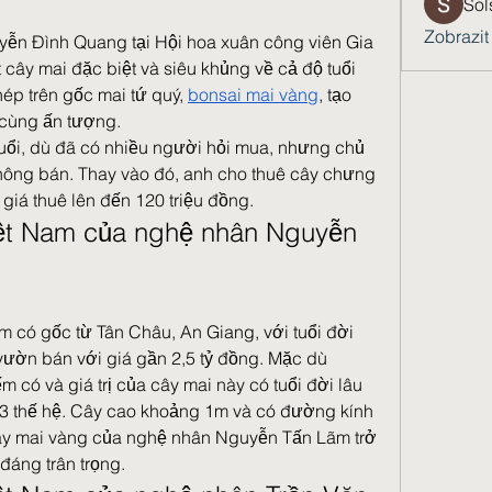
Sol
Zobrazit
ễn Đình Quang tại Hội hoa xuân công viên Gia 
cây mai đặc biệt và siêu khủng về cả độ tuổi 
p trên gốc mai tứ quý, 
bonsai mai vàng
, tạo 
 cùng ấn tượng.
uổi, dù đã có nhiều người hỏi mua, nhưng chủ 
hông bán. Thay vào đó, anh cho thuê cây chưng 
giá thuê lên đến 120 triệu đồng.
ệt Nam của nghệ nhân Nguyễn 
 có gốc từ Tân Châu, An Giang, với tuổi đời 
ờn bán với giá gần 2,5 tỷ đồng. Mặc dù 
 có và giá trị của cây mai này có tuổi đời lâu 
ất 3 thế hệ. Cây cao khoảng 1m và có đường kính 
ây mai vàng của nghệ nhân Nguyễn Tấn Lãm trở 
đáng trân trọng.