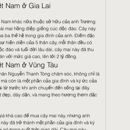
ệt Nam ở Gia Lai
t Nam khác nữa thuộc sở hữu của anh Trương 
oài mai hồng điệp giống cúc độc đáo. Cây này 
ua ba thế hệ trong gia đình của anh. Điểm đặc 
 sự hiện diện của 5 thân cây, mỗi thân đều có 
c đáo và tuổi đời lâu dài, cây mai này đã thu 
n với mức giá cao, lên tới 2 tỷ đồng.
ệt Nam ở Vũng Tàu
hân Nguyễn Thanh Tòng chăm sóc, không chỉ là 
mà còn là một phần của gia đình và ký ức của 
i từ trước khi anh chuyển đến sống tại đây. 
ất đẹp, dày dặn, và mang theo hương thơm đặc 
giá khá cao để mua cây mai này, nhưng anh 
 này đã trở thành một phần của gia đình và ký 
 nó trong suốt thời gian dài. Cây mai này 