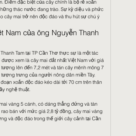
. Điểm đặc biệt của cây chính là bộ rễ xoắn 
hững thác nước đang trào. Sự kỳ diệu và phức 
ho cây mai trở nên độc đáo và thu hút sự chú ý 
ệt Nam của ông Nguyễn Thanh 
hanh Tam tại TP Cần Thơ thực sự là một tác 
ể được xem là cây mai đắt nhất Việt Nam với giá 
n tượng lên đến 7,2 mét và tán cây mênh mông 7 
 tượng trưng của người nông dân miền Tây. 
 đoạn xoắn độc đáo kéo dài tới 70 cm trên thân 
ầy nghệ thuật.
mai vàng 5 cánh, có dáng thẳng đứng và tàn 
rao bán với mức giá 2,8 tỷ đồng, cây mai vàng 
ưng và độc đáo trong thế giới cây cảnh tại Cần 