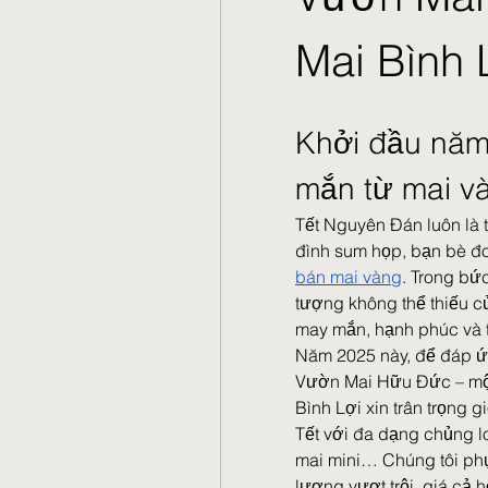
Mai Bình 
Khởi đầu năm
mắn từ mai v
Tết Nguyên Đán luôn là t
đình sum họp, bạn bè đoà
bán mai vàng
. Trong bức
tượng không thể thiếu 
may mắn, hạnh phúc và 
Năm 2025 này, để đáp ứ
Vườn Mai Hữu Đức – một 
Bình Lợi xin trân trọng 
Tết với đa dạng chủng lo
mai mini… Chúng tôi phục
lượng vượt trội, giá cả 