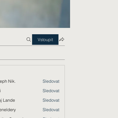
Vstoupit
eph Nik.
Sledovat
i
Sledovat
j Lande
Sledovat
eneldery
Sledovat
dery