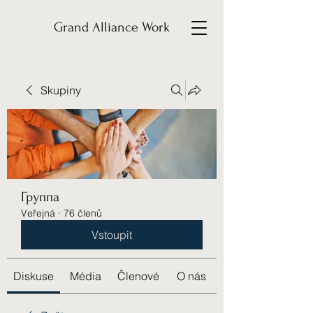
Grand Alliance Work
Skupiny
Группа
Veřejná
·
76 členů
Vstoupit
Diskuse
Média
Členové
O nás