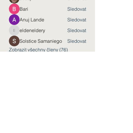
Bari
Sledovat
Anuj Lande
Sledovat
eldeneldery
Sledovat
eldeneldery
Solstice Samaniego
Sledovat
Zobrazit všechny členy (76)
Форма підписки
Надіслати