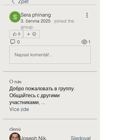
Zpět
Sera phinang
3. června 2025
·
joined the
group.
0
0
1
Napsat komentář...
O nás
Добро пожаловать в группу.
Общайтесь с другими
участниками,
...
Více zde
členů
Joseph Nik.
Sledovat